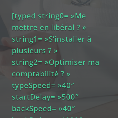
[typed string0= »Me
mettre en libéral ? »
string1= »S’installer à
plusieurs ? »
string2= »Optimiser ma
comptabilité ? »
typeSpeed= »40″
startDelay= »500″
backSpeed= »40″